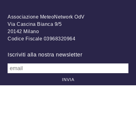
Associazione MeteoNetwork OdV
Via Cascina Bianca 9/5
20142 Milano
Codice Fiscale 03968320964
Iscriviti alla nostra newsletter
info@meteonetwork.it
Follow us
/
FB
TW