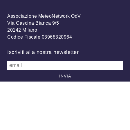
Associazione MeteoNetwork OdV
Via Cascina Bianca 9/5
20142 Milano
Codice Fiscale 03968320964
Iscriviti alla nostra newsletter
info@meteonetwork.it
Follow us
/
FB
TW