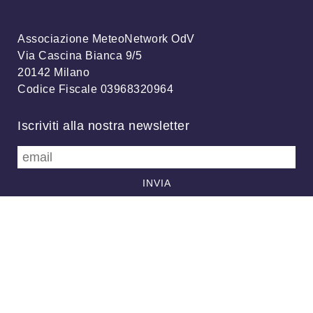
Associazione MeteoNetwork OdV
Via Cascina Bianca 9/5
20142 Milano
Codice Fiscale 03968320964
Iscriviti alla nostra newsletter
info@meteonetwork.it
Follow us
/
FB
TW