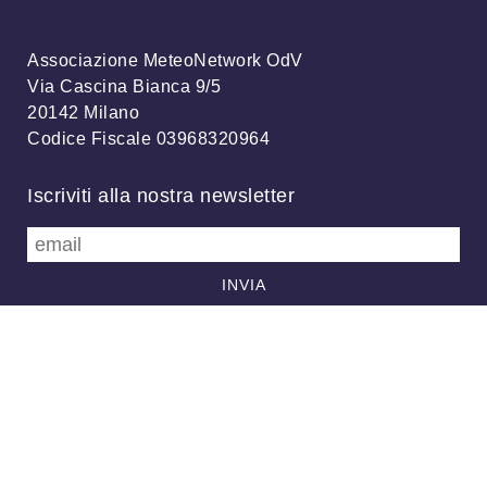
Associazione MeteoNetwork OdV
Via Cascina Bianca 9/5
20142 Milano
Codice Fiscale 03968320964
Iscriviti alla nostra newsletter
info@meteonetwork.it
Follow us
/
FB
TW