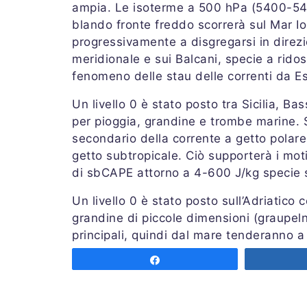
ampia. Le isoterme a 500 hPa (5400-545
blando fronte freddo scorrerà sul Mar Io
progressivamente a disgregarsi in direz
meridionale e sui Balcani, specie a ridoss
fenomeno delle stau delle correnti da Es
Un livello 0 è stato posto tra Sicilia, Ba
per pioggia, grandine e trombe marine. S
secondario della corrente a getto polare 
getto subtropicale. Ciò supporterà i moti
di sbCAPE attorno a 4-600 J/kg specie su
Un livello 0 è stato posto sull’Adriatico 
grandine di piccole dimensioni (graupeln
principali, quindi dal mare tenderanno a
fenomenologia anche dai caratteri invern
Share
Emessa lunedì 23 marzo 2020 alle ore 