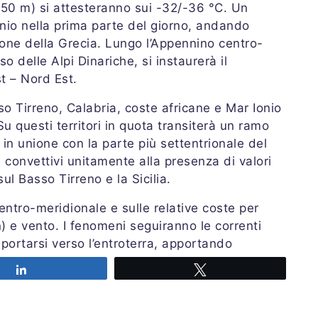
0 m) si attesteranno sui -32/-36 °C. Un
nio nella prima parte del giorno, andando
ione della Grecia. Lungo l’Appennino centro-
o delle Alpi Dinariche, si instaurerà il
t – Nord Est.
sso Tirreno, Calabria, coste africane e Mar Ionio
u questi territori in quota transiterà un ramo
in unione con la parte più settentrionale del
 convettivi unitamente alla presenza di valori
l Basso Tirreno e la Sicilia.
centro-meridionale e sulle relative coste per
) e vento. I fenomeni seguiranno le correnti
 portarsi verso l’entroterra, apportando
ali.
Share
Tweet
19:57 UTC