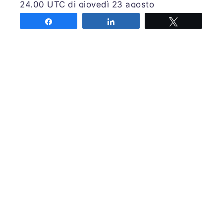
24.00 UTC di giovedì 23 agosto
2018;
COME LEGGERE LA PREVISIONE
Share
Share
Tweet
Autore: RANDI
Share
Share
Tweet
Associazione MeteoNetwork OdV
Via Cascina Bianca 9/5
20142 Milano
Codice Fiscale 03968320964
Iscriviti alla nostra newsletter