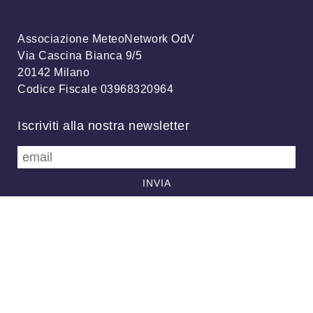
Associazione MeteoNetwork OdV
Via Cascina Bianca 9/5
20142 Milano
Codice Fiscale 03968320964
Iscriviti alla nostra newsletter
info@meteonetwork.it
Follow us
/
FB
TW