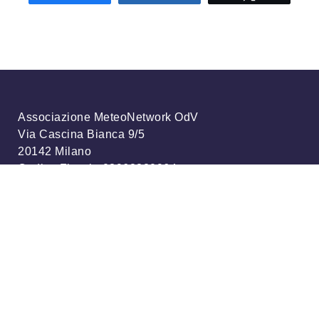
Associazione MeteoNetwork OdV
Via Cascina Bianca 9/5
20142 Milano
Codice Fiscale 03968320964
Iscriviti alla nostra newsletter