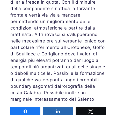
di aria fresca in quota. Con il diminuire
della componente sinottica la forzante
frontale verrà via via a mancare
permettendo un miglioramento delle
condizioni atmosferiche a partire dalla
mattinata. Altri rovesci si svilupperanno
nelle medesime ore sul versante Ionico con
particolare riferimento all Crotonese, Golfo
di Squillace e Corigliano dove i valori di
energia più elevati potranno dar luogo a
temporali più organizzati quali celle singole
o deboli multicelle. Possibile la formazione
di qualche waterspouts lungo i probabili
boundary sagomati dall’orografia della
costa Calabra. Possibile inoltre un
marginale interessamento del Salento
occidentale cosa che però ad ora risulta
Share
Share
Tweet
poco probabile. In serata nuovi nuclei