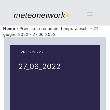
meteonetwork
■
Home
›
Previsione fenomeni temporaleschi – 27
giugno 2022
›
27_06_2022
26.06.2022 -
27_06_2022