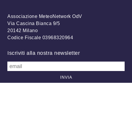
Associazione MeteoNetwork OdV
Via Cascina Bianca 9/5
20142 Milano
Codice Fiscale 03968320964
Iscriviti alla nostra newsletter
info@meteonetwork.it
Follow us
/
FB
TW