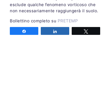
esclude qualche fenomeno vorticoso che
non necessariamente raggiungerà il suolo.
Bollettino completo su
PRETEMP
Emessa domenica 28 giugno 2020 alle ore
Share
Share
Tweet
17:20 UTC
Previsore: CARPENTARI
Share
Share
Tweet
Associazione MeteoNetwork OdV
Via Cascina Bianca 9/5