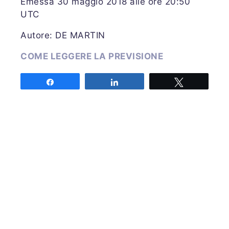
Emessa 30 maggio 2018 alle ore 20:50
UTC
Autore: DE MARTIN
COME LEGGERE LA PREVISIONE
Share
Share
Tweet
Associazione MeteoNetwork OdV
Via Cascina Bianca 9/5
20142 Milano
Codice Fiscale 03968320964