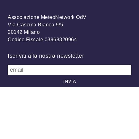
Associazione MeteoNetwork OdV
Via Cascina Bianca 9/5
20142 Milano
Codice Fiscale 03968320964
Iscriviti alla nostra newsletter
info@meteonetwork.it
Follow us
/
FB
TW