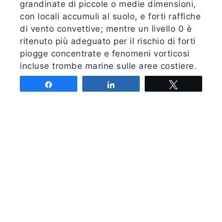
grandinate di piccole o medie dimensioni,
con locali accumuli al suolo, e forti raffiche
di vento convettive; mentre un livello 0 è
ritenuto più adeguato per il rischio di forti
piogge concentrate e fenomeni vorticosi
incluse trombe marine sulle aree costiere.
Un livello 0 è stato attribuito alle restanti
Share
Share
Tweet
zone indicate nel dominio di previsione per
locali grandinate di piccole dimensioni e
brevi raffiche di vento, mentre sui mari
meridionali e fino alle relative coste non si
esclude la possibilità di trombe marine.
Previsione completa su
PRETEMP
Emessa mercoledì 26 maggio 2021 alle ore
17.00 UTC
Previsore: RANDI