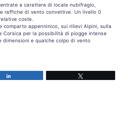
centrate a carattere di locale nubifragio,
 raffiche di vento convettive. Un livello 0
relative coste.
e comparto appenninico, sui rilievi Alpini, sulla
 Corsica per la possibilità di piogge intense
le dimensioni e qualche colpo di vento
ore 16:30 UTC
Share
Tweet
Share
Tweet