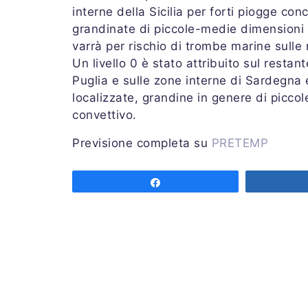
interne della Sicilia per forti piogge con
grandinate di piccole-medie dimensioni e
varrà per rischio di trombe marine sulle 
Un livello 0 è stato attribuito sul restant
Puglia e sulle zone interne di Sardegna e
localizzate, grandine in genere di picco
convettivo.
Previsione completa su
PRETEMP
Emessa mercoledì 28 agosto 2024 alle 
Share
Previsore: RANDI
Share