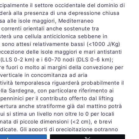
ncipalmente il settore occidentale del dominio di
onderà alla presenza di una depressione chiusa
esa alle isole maggiori, Mediterraneo
correnti orientali anche sostenute tra
sterà una cellula anticiclonica sebbene in
E sono attesi relativamente bassi (<1000 J/Kg)
ccezione delle isole maggiori e mari antistanti
 (LLS 0-2 km) e i 60-70 nodi (DLS 0-6 km);
e fuori o molto ai margini della convezione per
verticale in concomitanza ad aria
ttività temporalesca riguarderà probabilmente il
ella Sardegna, con particolare riferimento ai
ppenninici per il contributo offerto dal lifting
ertura anche stratiforme già dal mattino potrà
i si stima un livello non oltre lo 0 per locali
nata di piccole dimensioni (<2 cm), e brevi
ndicate. Gli apporti di precipitazione potranno
pi sud-occidentali fino al basso Piemonte per