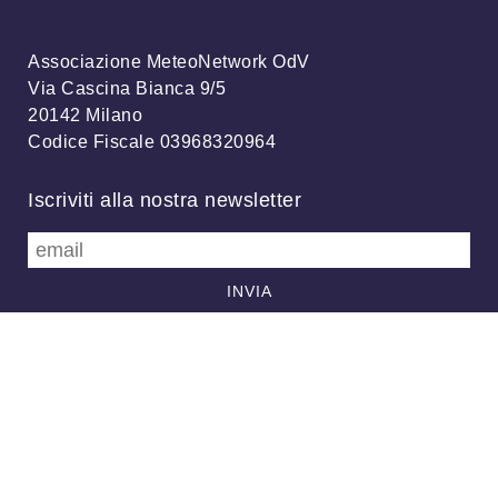
Associazione MeteoNetwork OdV
Via Cascina Bianca 9/5
20142 Milano
Codice Fiscale 03968320964
Iscriviti alla nostra newsletter
info@meteonetwork.it
Follow us
/
FB
TW