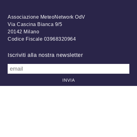
Associazione MeteoNetwork OdV
Via Cascina Bianca 9/5
20142 Milano
Codice Fiscale 03968320964
Iscriviti alla nostra newsletter
info@meteonetwork.it
Follow us
/
FB
TW