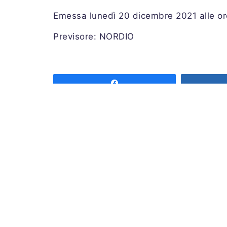
Emessa lunedì 20 dicembre 2021 alle o
Previsore: NORDIO
Share
Associazione MeteoNetwork OdV
Via Cascina Bianca 9/5