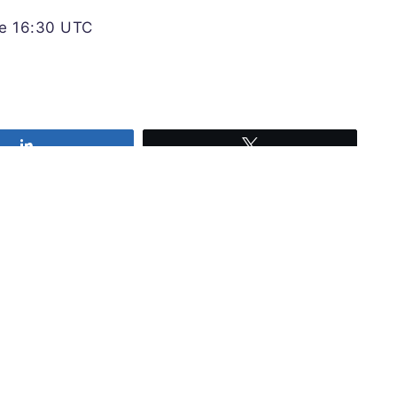
re 16:30 UTC
Share
Tweet
Iscriviti alla nostra newsl