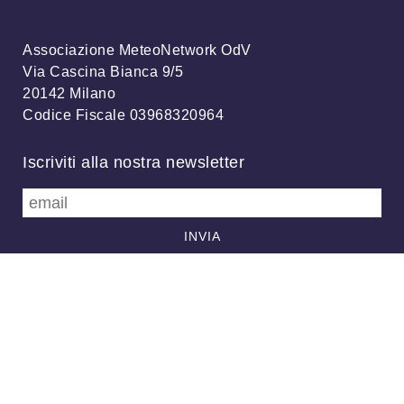
Associazione MeteoNetwork OdV
Via Cascina Bianca 9/5
20142 Milano
Codice Fiscale 03968320964
Iscriviti alla nostra newsletter
info@meteonetwork.it
Follow us
/
FB
TW