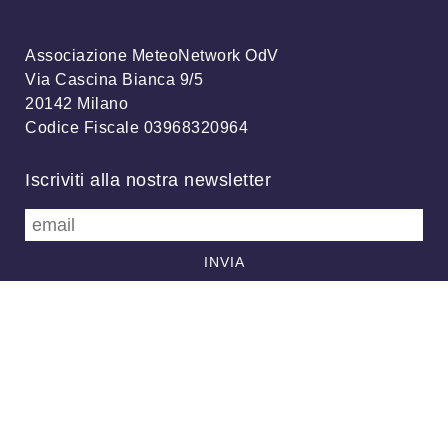
Associazione MeteoNetwork OdV
Via Cascina Bianca 9/5
20142 Milano
Codice Fiscale 03968320964
Iscriviti alla nostra newsletter
info@meteonetwork.it
Follow us
/
FB
TW