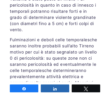
pericolosità in quanto in caso di innesco i
temporali potranno risultare forti e in
grado di determinare violente grandinate
(con diametri fino a 5 cm) e forti colpi di
vento.
Fulminazioni e deboli celle temporalesche
saranno inoltre probabili sull’alto Tirreno
motivo per cui è stato segnalato un livello
0 di pericolosità: su queste zone non ci
saranno pericolosità ed eventualmente le
celle temporalesche determineranno
prevalentemente attività elettrica e
accumuli molto scarsi al suolo. Maggiori
dettagli sul bollettino
PRETEMP
Share
Share
Tweet
Previsione valida dalle ore 00 alle ore 24
UTC di domenica 09 giugno 2019;