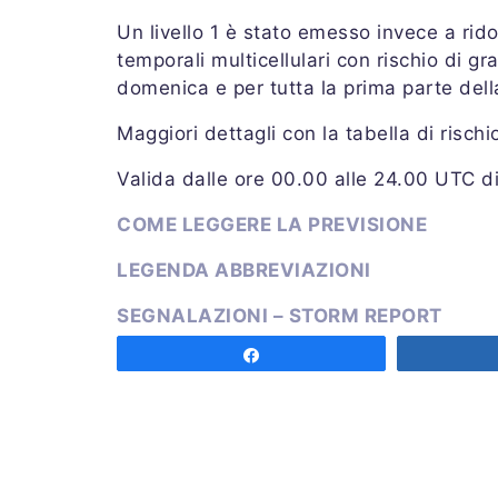
Un livello 1 è stato emesso invece a rido
temporali multicellulari con rischio di gr
domenica e per tutta la prima parte dell
Maggiori dettagli con la tabella di risch
Valida dalle ore 00.00 alle 24.00 UTC d
COME LEGGERE LA PREVISIONE
LEGENDA ABBREVIAZIONI
SEGNALAZIONI – STORM REPORT
Share
Emessa sabato 10 luglio 2021 alle ore 
Previsore: ROTUNNO
Share