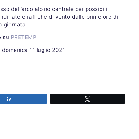
sso dell’arco alpino centrale per possibili
andinate e raffiche di vento dalle prime ore di
a giornata.
io su
PRETEMP
i domenica 11 luglio 2021
Share
Tweet
20:30 UTC
Share
Tweet