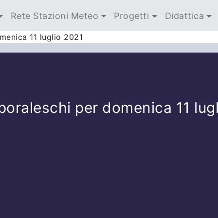
Rete Stazioni Meteo
Progetti
Didattica
menica 11 luglio 2021
oraleschi per domenica 11 lug