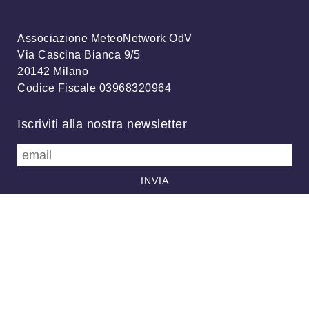
Associazione MeteoNetwork OdV
Via Cascina Bianca 9/5
20142 Milano
Codice Fiscale 03968320964
Iscriviti alla nostra newsletter
info@meteonetwork.it
Follow us
/
FB
TW