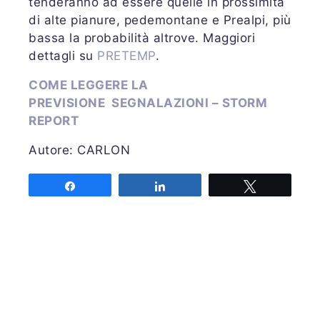
tenderanno ad essere quelle in prossimità
di alte pianure, pedemontane e Prealpi, più
bassa la probabilità altrove. Maggiori
dettagli su
PRETEMP
.
COME LEGGERE LA
PREVISIONE
SEGNALAZIONI – STORM
REPORT
Autore: CARLON
Share
Share
Tweet
Associazione MeteoNetwork OdV