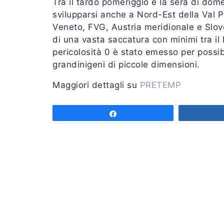
Tra il tardo pomeriggio e la sera di dome
svilupparsi anche a Nord-Est della Val Pi
Veneto, FVG, Austria meridionale e Slov
di una vasta saccatura con minimi tra il 
pericolosità 0 è stato emesso per possibi
grandinigeni di piccole dimensioni.
Maggiori dettagli su
PRETEMP
COME LEGGERE LA PREVISIONE
Share
LEGENDA ABBREVIAZIONI
SEGNALAZIONI – STORM REPORT
Valida dalle ore 00.00 alle 24.00 UTC d
Emessa sabato 18 aprile 2020 alle ore 
Previsore: ROTUNNO