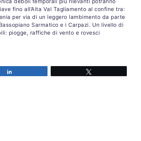
nica deboli temporali più rilevanti potranno
ave fino all’Alta Val Tagliamento al confine tra:
enia per via di un leggero lambimento da parte
Bassopiano Sarmatico e i Carpazi. Un livello di
li: piogge, raffiche di vento e rovesci
Share
Tweet
i domenica 19 aprile 2020
12.30 UTC