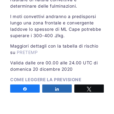
determinare delle fulminazioni.
I moti convettivi andranno a predisporsi
lungo una zona frontale e convergente
laddove lo spessore di ML Cape potrebbe
superare i 300-400 J/kg.
Maggiori dettagli con la tabella di rischio
su
PRETEMP
Valida dalle ore 00.00 alle 24.00 UTC di
domenica 20 dicembre 2020
COME LEGGERE LA PREVISIONE
Share
Share
Tweet
LEGENDA ABBREVIAZIONI
SEGNALAZIONI – STORM REPORT
Emessa sabato 19 dicembre 2020 alle ore