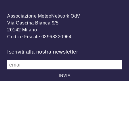
Associazione MeteoNetwork OdV
Via Cascina Bianca 9/5
20142 Milano
Codice Fiscale 03968320964
Iscriviti alla nostra newsletter
info@meteonetwork.it
Follow us
/
FB
TW