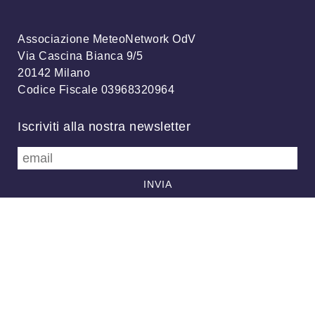
Associazione MeteoNetwork OdV
Via Cascina Bianca 9/5
20142 Milano
Codice Fiscale 03968320964
Iscriviti alla nostra newsletter
info@meteonetwork.it
Follow us
/
FB
TW