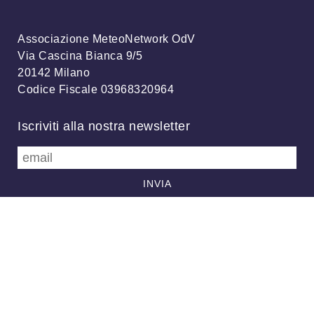
Associazione MeteoNetwork OdV
Via Cascina Bianca 9/5
20142 Milano
Codice Fiscale 03968320964
Iscriviti alla nostra newsletter
info@meteonetwork.it
Follow us
/
FB
TW