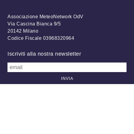
Associazione MeteoNetwork OdV
Via Cascina Bianca 9/5
20142 Milano
Codice Fiscale 03968320964
Iscriviti alla nostra newsletter
info@meteonetwork.it
Follow us
/
FB
TW