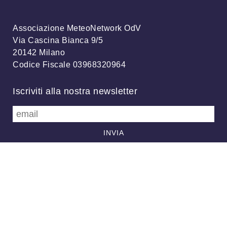
Associazione MeteoNetwork OdV
Via Cascina Bianca 9/5
20142 Milano
Codice Fiscale 03968320964
Iscriviti alla nostra newsletter
info@meteonetwork.it
Follow us
/
FB
TW