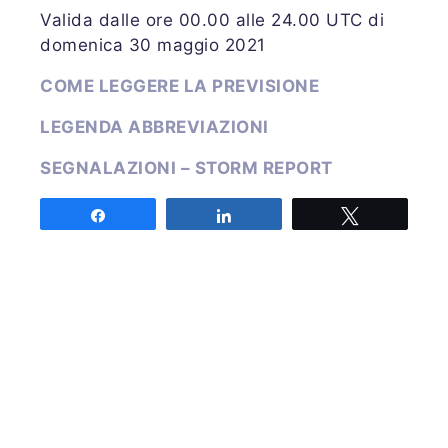
Valida dalle ore 00.00 alle 24.00 UTC di
domenica 30 maggio 2021
COME LEGGERE LA PREVISIONE
LEGENDA ABBREVIAZIONI
SEGNALAZIONI – STORM REPORT
Emessa sabato 29 maggio 2021 alle ore
Share
Share
Tweet
17:45 UTC
Previsore: ROTUNNO
Share
Share
Tweet