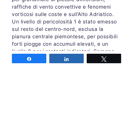
raffiche di vento convettive e fenomeni
vorticosi sulle coste e sull’Alto Adriatico.
Un livello di pericolosità 1 è stato emesso
sul resto del centro-nord, esclusa la
pianura centrale piemontese, per possibili
forti piogge con accumuli elevati, e un
livello 0 per i restanti indicatori. Saranno
possibili temporali post-frontali localmente
Share
Share
Tweet
forti tra Corsica e Sardegna. Nella nottata
successiva possibile estensione dei
temporali localmente severi verso il Lazio,
con fenomenologia simile a quella attesa
per la Toscana.
Previsione completa su
PRETEMP
Emessa mercoledì 01 novembre alle ore
18:00 UTC