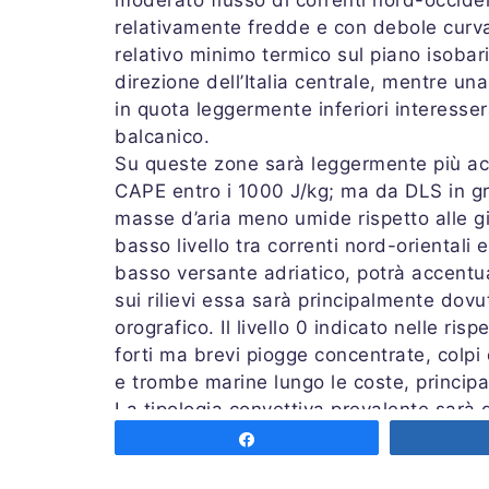
moderato flusso di correnti nord-occiden
relativamente fredde e con debole curvatu
relativo minimo termico sul piano isoba
direzione dell’Italia centrale, mentre un
in quota leggermente inferiori interesser
balcanico.
Su queste zone sarà leggermente più acce
CAPE entro i 1000 J/kg; ma da DLS in gr
masse d’aria meno umide rispetto alle g
basso livello tra correnti nord-orientali 
basso versante adriatico, potrà accentua
sui rilievi essa sarà principalmente dovut
orografico. Il livello 0 indicato nelle ri
forti ma brevi piogge concentrate, colpi 
e trombe marine lungo le coste, princip
La tipologia convettiva prevalente sarà d
assai isolata non si esclude qualche line
Share
Emessa mercoledi’ 9 luglio 2025 alle or