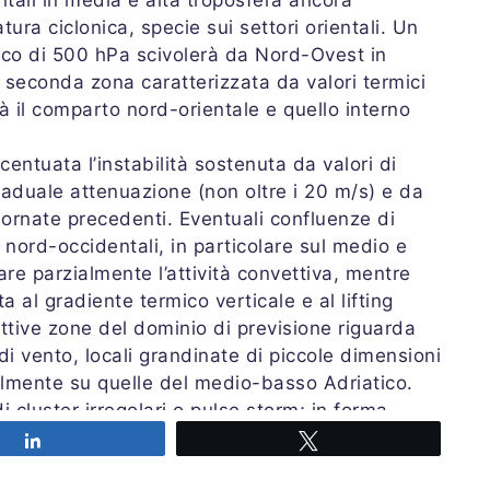
tali in media e alta troposfera ancora
ra ciclonica, specie sui settori orientali. Un
rico di 500 hPa scivolerà da Nord-Ovest in
a seconda zona caratterizzata da valori termici
à il comparto nord-orientale e quello interno
ntuata l’instabilità sostenuta da valori di
aduale attenuazione (non oltre i 20 m/s) e da
iornate precedenti. Eventuali confluenze di
e nord-occidentali, in particolare sul medio e
re parzialmente l’attività convettiva, mentre
a al gradiente termico verticale e al lifting
spettive zone del dominio di previsione riguarda
di vento, locali grandinate di piccole dimensioni
almente su quelle del medio-basso Adriatico.
i cluster irregolari o pulse storm; in forma
a multicellulare.
Share
Tweet
e 16:00 UTC