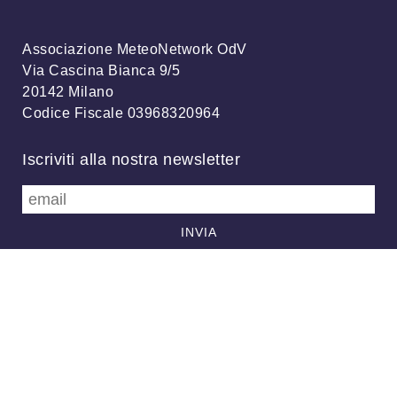
Associazione MeteoNetwork OdV
Via Cascina Bianca 9/5
20142 Milano
Codice Fiscale 03968320964
Iscriviti alla nostra newsletter
info@meteonetwork.it
Follow us
/
FB
TW