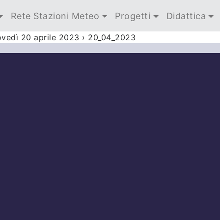
Rete Stazioni Meteo
Progetti
Didattica
ovedì 20 aprile 2023
›
20_04_2023