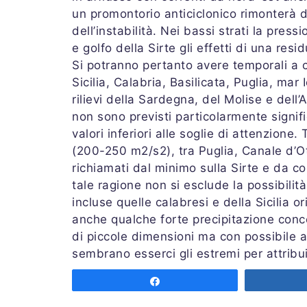
un promontorio anticiclonico rimonterà
dell’instabilità. Nei bassi strati la pre
e golfo della Sirte gli effetti di una resi
Si potranno pertanto avere temporali a ca
Sicilia, Calabria, Basilicata, Puglia, mar
rilievi della Sardegna, del Molise e dell
non sono previsti particolarmente signi
valori inferiori alle soglie di attenzio
(200-250 m2/s2), tra Puglia, Canale d’Ot
richiamati dal minimo sulla Sirte e da c
tale ragione non si esclude la possibilit
incluse quelle calabresi e della Sicilia o
anche qualche forte precipitazione conce
di piccole dimensioni ma con possibile 
sembrano esserci gli estremi per attribuir
Previsione completa su
PRETEMP
Share