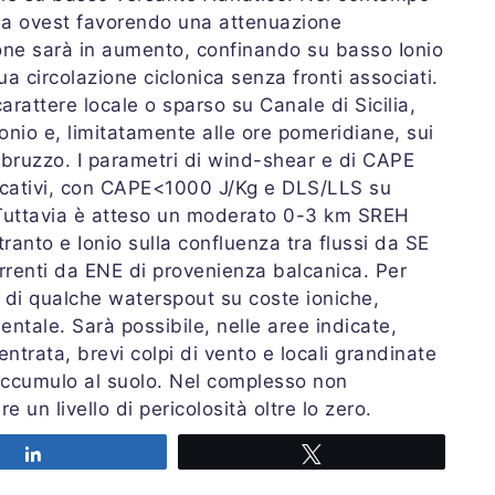
 da ovest favorendo una attenuazione
ssione sarà in aumento, confinando su basso Ionio
dua circolazione ciclonica senza fronti associati.
rattere locale o sparso su Canale di Sicilia,
 Ionio e, limitatamente alle ore pomeridiane, sui
’Abruzzo. I parametri di wind-shear e di CAPE
ficativi, con CAPE<1000 J/Kg e DLS/LLS su
ne. Tuttavia è atteso un moderato 0-3 km SREH
ranto e Ionio sulla confluenza tra flussi da SE
orrenti da ENE di provenienza balcanica. Per
à di qualche waterspout su coste ioniche,
rientale. Sarà possibile, nelle aree indicate,
ntrata, brevi colpi di vento e locali grandinate
accumulo al suolo. Nel complesso non
e un livello di pericolosità oltre lo zero.
Share
Tweet