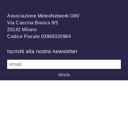
Associazione MeteoNetwork OdV
Via Cascina Bianca 9/5
20142 Milano
Codice Fiscale 03968320964
Iscriviti alla nostra newsletter
info@meteonetwork.it
Follow us
/
FB
TW