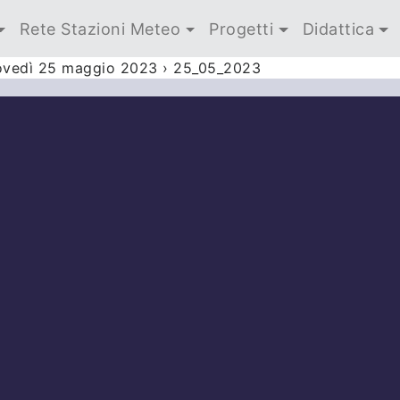
Rete Stazioni Meteo
Progetti
Didattica
iovedì 25 maggio 2023
›
25_05_2023