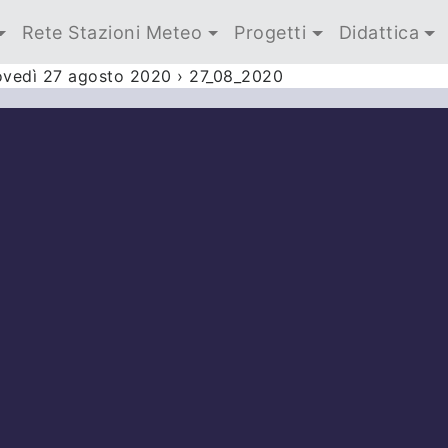
Rete Stazioni Meteo
Progetti
Didattica
iovedì 27 agosto 2020
›
27_08_2020