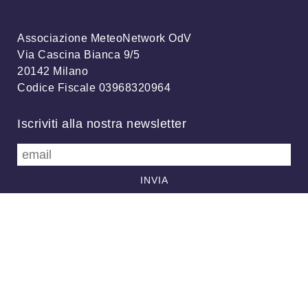
Associazione MeteoNetwork OdV
Via Cascina Bianca 9/5
20142 Milano
Codice Fiscale 03968320964
Iscriviti alla nostra newsletter
info@meteonetwork.it
Follow us
/
FB
TW