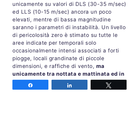
unicamente su valori di DLS (30-35 m/sec)
ed LLS (10-15 m/sec) ancora un poco
elevati, mentre di bassa magnitudine
saranno i parametri di instabilità. Un livello
di pericolosità zero è stimato su tutte le
aree indicate per temporali solo
occasionalmente intensi associati a forti
piogge, locali grandinate di piccole
dimensioni, e raffiche di vento,
ma
unicamente tra nottata e mattinata ed in
via di esaurimento
. Qualche tromba
Share
Share
Tweet
marina di tipo misociclonico non si esclude
sul settore ionico ed al mattino ancora
davanti alle coste dell’Adriatico
meridionale.
Maggiori dettagli su
PRETEMP
COME LEGGERE LA PREVISIONE
–