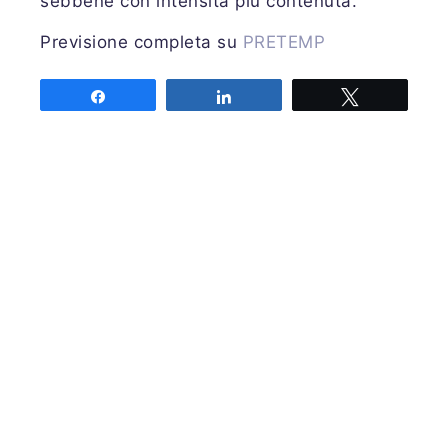
sebbene con intensità più contenuta.
Previsione completa su
PRETEMP
Emessa mercoledì 29 gennaio 2025 alle
Share
Share
Tweet
ore 18.00 UTC
Previsore: RANDI
Share
Share
Tweet
Associazione MeteoNetwork OdV
Via Cascina Bianca 9/5
20142 Milano
Codice Fiscale 03968320964