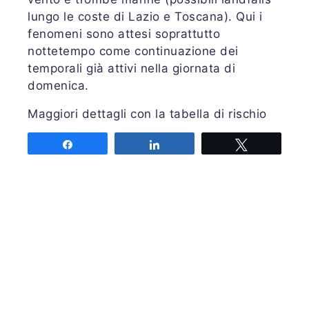
lungo le coste di Lazio e Toscana). Qui i
fenomeni sono attesi soprattutto
nottetempo come continuazione dei
temporali già attivi nella giornata di
domenica.
Maggiori dettagli con la tabella di rischio
su
PRETEMP
Share
Share
Tweet
Valida dalle ore 00.00 alle 24.00 UTC di
lunedì 05 ottobre 2020
COME LEGGERE LA PREVISIONE
LEGENDA ABBREVIAZIONI
SEGNALAZIONI – STORM REPORT
Emessa domenica 04 ottobre 2020 alle
ore 15:00 UTC