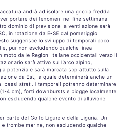
 saccatura andrà ad isolare una goccia fredda
 aver portare dei fenomeni nel fine settimana
ostro dominio di previsione la ventilazione sarà
SO, in rotazione da E-SE dal pomeriggio
esto suggerisce lo sviluppo di temporali poco
elle, pur non escludendo qualche linea
 moto dalle Regioni italiane occidentali verso il
azionario sarà attivo sul l’arco alpino,
gia potenziale sarà marcata soprattutto sulla
lazione da Est, la quale determinerà anche un
 bassi strati. I temporali potranno determinare
(1-4 cm), forti downbursts e piogge localmente
non escludendo qualche evento di alluvione
er parte del Golfo Ligure e della Liguria. Un
nto e trombe marine, non escludendo qualche