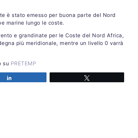
nate è stato emesso per buona parte del Nord
mbe marine lungo le coste.
vento e grandinate per le Coste del Nord Africa,
Sardegna più meridionale, mentre un livello 0 varrà
io su
PRETEMP
Share
Tweet
i lunedì 07 settembre 2020
le ore 18:10 UTC