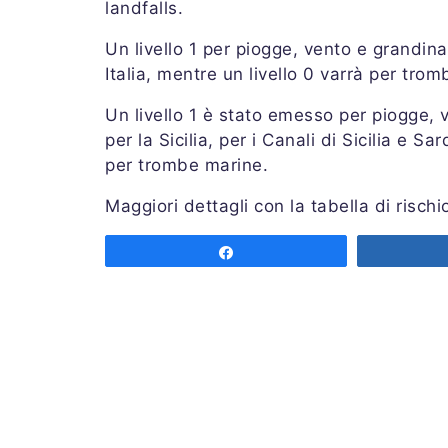
landfalls.
Un livello 1 per piogge, vento e grandi
Italia, mentre un livello 0 varrà per tro
Un livello 1 è stato emesso per piogge, 
per la Sicilia, per i Canali di Sicilia e 
per trombe marine.
Maggiori dettagli con la tabella di risch
COME LEGGERE LA PREVISIONE
Share
LEGENDA ABBREVIAZIONI
SEGNALAZIONI – STORM REPORT
Valida dalle ore 00.00 alle 24.00 UTC d
Emessa domenica 06 settembre 2020 al