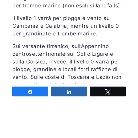
per trombe marine (non esclusi landfalls).
Il livello 1 varrà per piogge e vento su
Campania e Calabria, mentre un livello 0
per grandinate e trombe marine.
Sul versante tirrenico, sull’Appennino
centrosettentrionale sul Golfo Ligure e
sulla Corsica, invece, il livello 0 varrà per
piogge, grandine e locali forti raffiche di
vento. Sulle coste di Toscana e Lazio non
sono escluse delle trombe marine.
Share
Share
Tweet
Previsione valida dalle ore 00 alle ore 24
UTC di lunedì 11 marzo 2019;
COME LEGGERE LA
PREVISIONE
LEGENDA ABBREVIAZIONI
Autore: CARPENTARI