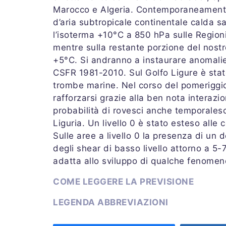
Marocco e Algeria. Contemporaneamente
d’aria subtropicale continentale calda sa
l’isoterma +10°C a 850 hPa sulle Regioni 
mentre sulla restante porzione del nos
+5°C. Si andranno a instaurare anomali
CSFR 1981-2010. Sul Golfo Ligure è stato 
trombe marine. Nel corso del pomerigg
rafforzarsi grazie alla ben nota interaz
probabilità di rovesci anche temporalesc
Liguria. Un livello 0 è stato esteso alle
Sulle aree a livello 0 la presenza di u
degli shear di basso livello attorno a 5
adatta allo sviluppo di qualche fenomen
COME LEGGERE LA PREVISIONE
LEGENDA ABBREVIAZIONI
SEGNALAZIONI – STORM REPORT