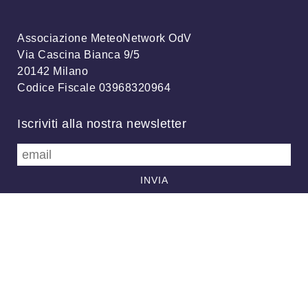
Associazione MeteoNetwork OdV
Via Cascina Bianca 9/5
20142 Milano
Codice Fiscale 03968320964
Iscriviti alla nostra newsletter
info@meteonetwork.it
Follow us
/
FB
TW