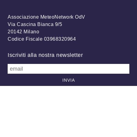
Associazione MeteoNetwork OdV
Via Cascina Bianca 9/5
20142 Milano
Codice Fiscale 03968320964
Iscriviti alla nostra newsletter
info@meteonetwork.it
Follow us
/
FB
TW